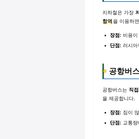
지하철은 가장
항역
을 이용하면
장점:
비용이 
단점:
러시아워
공항버스
공항버스는
직접
을 제공합니다.
장점:
짐이 많
단점:
교통량에